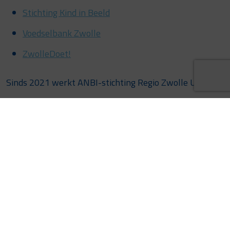
Stichting Kind in Beeld
Voedselbank Zwolle
ZwolleDoet!
Sinds 2021 werkt ANBI-stichting Regio Zwolle United
samen met deze mooie goede doelen. De organisatie is
dan ook trots dat de samenwerking opnieuw voor drie
seizoenen met alle acht partners is verlengd. Hiermee
zet Regio Zwolle United de maatschappelijke impact
voort die in de afgelopen jaren samen met de goede
doelen inmiddels stevig is verankerd.