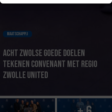
Maatschappij
Acht Zwolse goede doelen
tekenen convenant met Regio
Zwolle United
+ 6