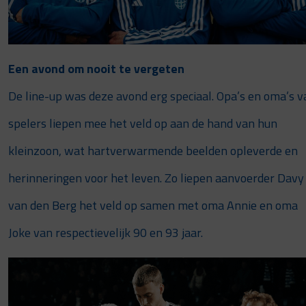
Een avond om nooit te vergeten
De line-up was deze avond erg speciaal. Opa’s en oma’s v
spelers liepen mee het veld op aan de hand van hun
kleinzoon, wat hartverwarmende beelden opleverde en
herinneringen voor het leven. Zo liepen aanvoerder Davy
van den Berg het veld op samen met oma Annie en oma
Joke van respectievelijk 90 en 93 jaar.