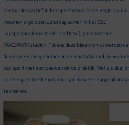
bestuurders actief in het sportnetwerk van Regio Zwolle
kwamen afgelopen zaterdag samen in het CSE
Topsportacademie Nederland (CSE), pal naast het
MAC3PARK stadion. Tijdens deze bijeenkomst werden de
deelnemers meegenomen in de maatschappelijke waard
van sport met voorbeelden uit de praktijk. Met als doel 
samen op te trekken en door sport maatschappelijk impa
te creëren.