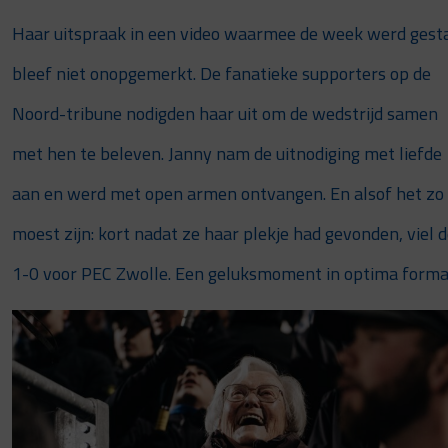
Haar uitspraak in een video waarmee de week werd gesta
bleef niet onopgemerkt. De fanatieke supporters op de
Noord-tribune nodigden haar uit om de wedstrijd samen
met hen te beleven. Janny nam de uitnodiging met liefde
aan en werd met open armen ontvangen. En alsof het zo
moest zijn: kort nadat ze haar plekje had gevonden, viel 
1-0 voor PEC Zwolle. Een geluksmoment in optima forma