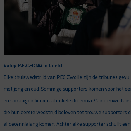
Volop P.E.C.-DNA in beeld
Elke thuiswedstrijd van PEC Zwolle zijn de tribunes gevu
met jong en oud. Sommige supporters komen voor het ee
en sommigen komen al enkele decennia. Van nieuwe fans
die hun eerste wedstrijd beleven tot trouwe supporters d
al decennialang komen. Achter elke supporter schuilt een