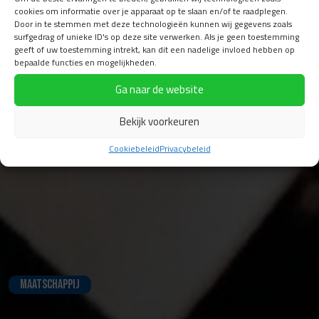
cookies om informatie over je apparaat op te slaan en/of te raadplegen.
Door in te stemmen met deze technologieën kunnen wij gegevens zoals
surfgedrag of unieke ID's op deze site verwerken. Als je geen toestemming
geeft of uw toestemming intrekt, kan dit een nadelige invloed hebben op
bepaalde functies en mogelijkheden.
Ga naar de website
Bekijk voorkeuren
Cookiebeleid
Privacybeleid
Maatschappij