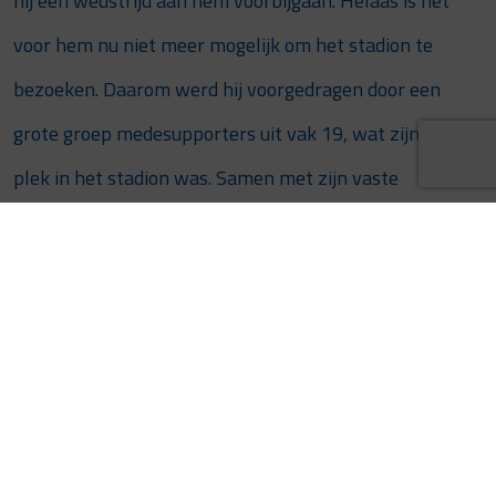
hij een wedstrijd aan hem voorbijgaan. Helaas is het
voor hem nu niet meer mogelijk om het stadion te
bezoeken. Daarom werd hij voorgedragen door een
grote groep medesupporters uit vak 19, wat zijn vaste
plek in het stadion was. Samen met zijn vaste
medesupporter Paul werd hij thuis verrast met een
pakket. Een mooi moment van vriendschap en
supporterschap.
Een klein gebaar maakt groot verschil
Met deze zesde editie wordt opnieuw duidelijk hoe
groot de kracht van aandacht is. De actie brengt niet