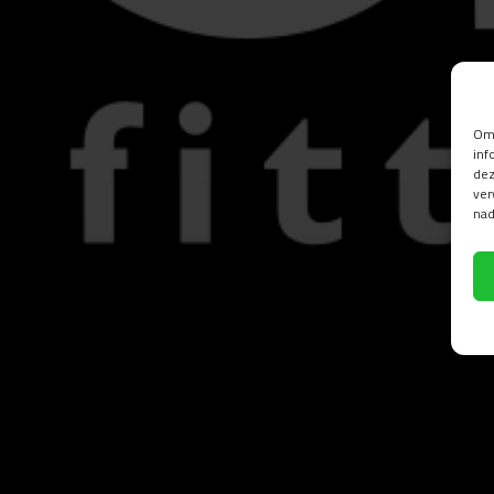
Om 
inf
dez
ver
nad