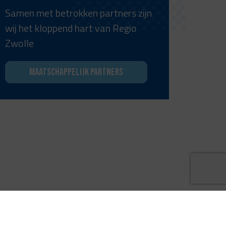
Samen met betrokken partners zijn
wij het kloppend hart van Regio
Zwolle
Maatschappelijk partners