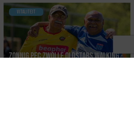
Vitaliteit
Zonnig PEC Zwolle OldStars walking
football toernooi