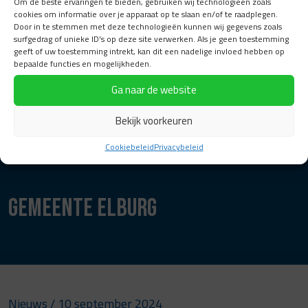
Om de beste ervaringen te bieden, gebruiken wij technologieën zoals
cookies om informatie over je apparaat op te slaan en/of te raadplegen.
Door in te stemmen met deze technologieën kunnen wij gegevens zoals
surfgedrag of unieke ID's op deze site verwerken. Als je geen toestemming
geeft of uw toestemming intrekt, kan dit een nadelige invloed hebben op
bepaalde functies en mogelijkheden.
Ga naar de website
Bekijk voorkeuren
Cookiebeleid
Privacybeleid
Gemeente Elburg
Nieuws
/ 10 september 2024