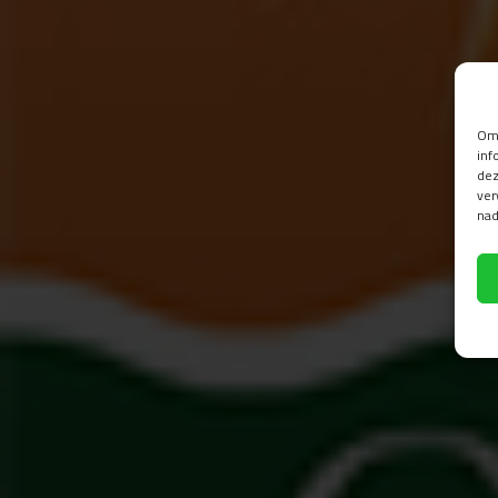
Om 
inf
dez
ver
nad