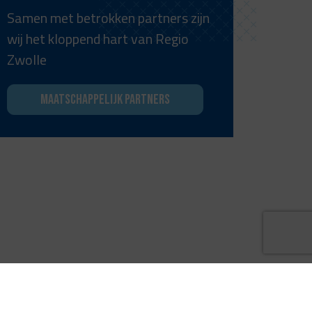
Samen met betrokken partners zijn
wij het kloppend hart van Regio
Zwolle
Maatschappelijk partners