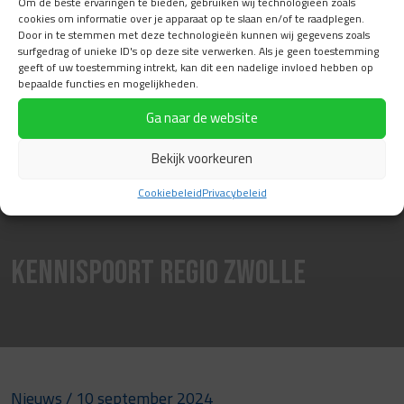
Om de beste ervaringen te bieden, gebruiken wij technologieën zoals
cookies om informatie over je apparaat op te slaan en/of te raadplegen.
Door in te stemmen met deze technologieën kunnen wij gegevens zoals
surfgedrag of unieke ID's op deze site verwerken. Als je geen toestemming
geeft of uw toestemming intrekt, kan dit een nadelige invloed hebben op
bepaalde functies en mogelijkheden.
Ga naar de website
Bekijk voorkeuren
Cookiebeleid
Privacybeleid
Kennispoort Regio Zwolle
Nieuws
/ 10 september 2024