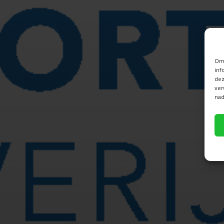
Om 
inf
dez
ver
nad