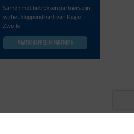
Samen met betrokken partners zijn
wij het kloppend hart van Regio
Zwolle
Maatschappelijk partners