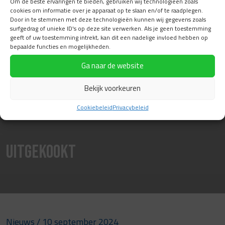
Om de beste ervaringen te bieden, gebruiken wij technologieën zoals
cookies om informatie over je apparaat op te slaan en/of te raadplegen.
Door in te stemmen met deze technologieën kunnen wij gegevens zoals
surfgedrag of unieke ID's op deze site verwerken. Als je geen toestemming
geeft of uw toestemming intrekt, kan dit een nadelige invloed hebben op
bepaalde functies en mogelijkheden.
Ga naar de website
Bekijk voorkeuren
Cookiebeleid
Privacybeleid
Uitgekookt
Nieuws
/ 10 september 2024