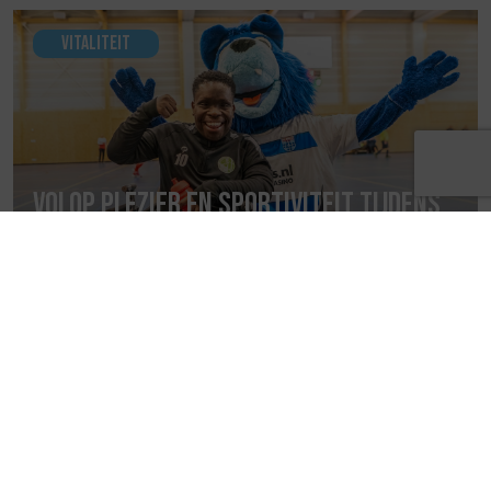
Vitaliteit
Volop plezier en sportiviteit tijdens
PEC Zwolle G-zaalvoetbaltoernooi