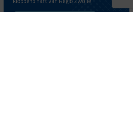
kloppend hart van Regio Zwolle
Maatschappelijk partners
Meer nieuws
Vitaliteit