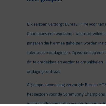
Elk seizoen verzorgt Bureau HTM voor ten
Champions een workshop ‘talentontwikkeling’
jongeren die hiermee geholpen worden inzich
talenten en uitdagingen. Zij worden op een
dit te ontdekken en verder te ontwikkelen. 
uitdaging centraal.
Afgelopen woensdag verzorgde Bureau HT
het seizoen voor de Community Champions. 
waardevolle momenten voor de jongeren. Aa