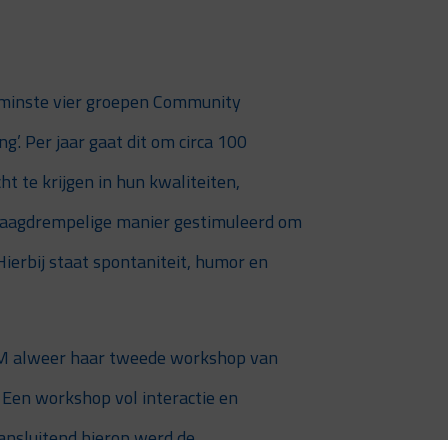
 minste vier groepen Community
. Per jaar gaat dit om circa 100
t te krijgen in hun kwaliteiten,
 laagdrempelige manier gestimuleerd om
Hierbij staat spontaniteit, humor en
M alweer haar tweede workshop van
Een workshop vol interactie en
nsluitend hierop werd de