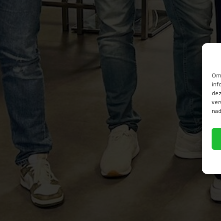
Om 
inf
dez
ver
nad