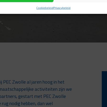
Cookiebeleid
Privacybeleid
j PEC Zwolle al jaren hoog in het
maatschappelijke activiteiten zijn we
 partners, gestart met PEC Zwolle
e rug nodig hebben, dan wel