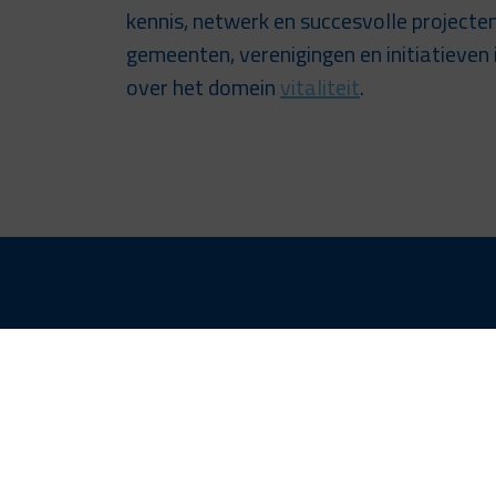
kennis, netwerk en succesvolle projecte
gemeenten, verenigingen en initiatieven 
over het domein
vitaliteit
.
Pijlers