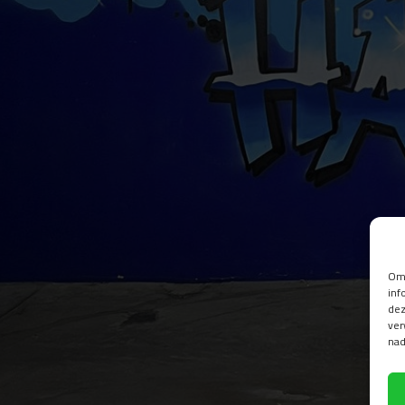
Om 
inf
dez
ver
nad