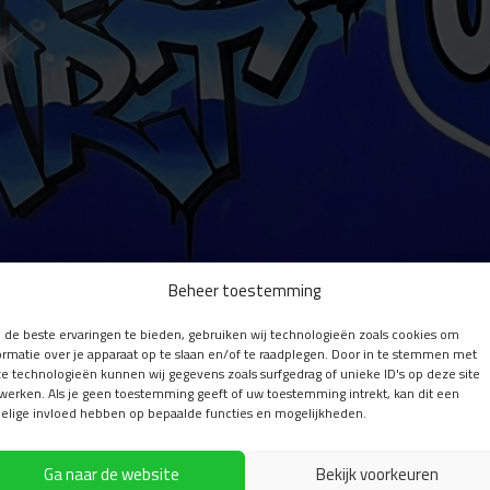
Beheer toestemming
de beste ervaringen te bieden, gebruiken wij technologieën zoals cookies om
ormatie over je apparaat op te slaan en/of te raadplegen. Door in te stemmen met
e technologieën kunnen wij gegevens zoals surfgedrag of unieke ID's op deze site
werken. Als je geen toestemming geeft of uw toestemming intrekt, kan dit een
elige invloed hebben op bepaalde functies en mogelijkheden.
Ga naar de website
Bekijk voorkeuren