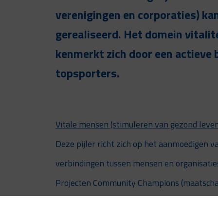
verenigingen en corporaties) k
gerealiseerd. Het domein vitalite
kenmerkt zich door een actieve
topsporters.
Vitale mensen (stimuleren van gezond leve
Deze pijler richt zich op het aanmoedigen v
verbindingen tussen mensen en organisaties 
Projecten Community Champions (maatschapp
Vitaliteit geven deze pijler vorm