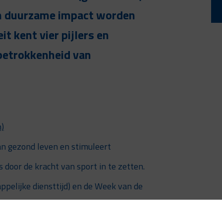
an duurzame impact worden
it kent vier pijlers en
 betrokkenheid van
n)
an gezond leven en stimuleert
door de kracht van sport in te zetten.
elijke diensttijd) en de Week van de