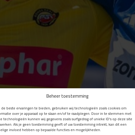
Beheer toestemming
de beste ervaringen te bieden, gebruiken wij technologieën zoals cookies om
ormatie over je apparaat op te slaan en/of te raadplegen. Door in te stemmen met
e technologieën kunnen wij gegevens zoals surfgedrag of unieke ID's op deze site
werken. Als je geen toestemming geeft of uw toestemming intrekt, kan dit een
elige invloed hebben op bepaalde functies en mogelijkheden.