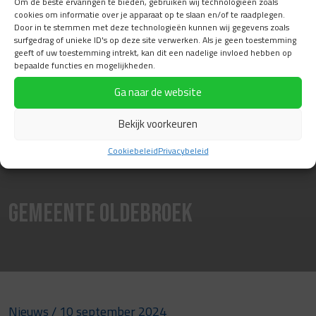
Om de beste ervaringen te bieden, gebruiken wij technologieën zoals
cookies om informatie over je apparaat op te slaan en/of te raadplegen.
Door in te stemmen met deze technologieën kunnen wij gegevens zoals
surfgedrag of unieke ID's op deze site verwerken. Als je geen toestemming
geeft of uw toestemming intrekt, kan dit een nadelige invloed hebben op
bepaalde functies en mogelijkheden.
Ga naar de website
Bekijk voorkeuren
Cookiebeleid
Privacybeleid
Gemeente Oldebroek
Nieuws
/ 10 september 2024