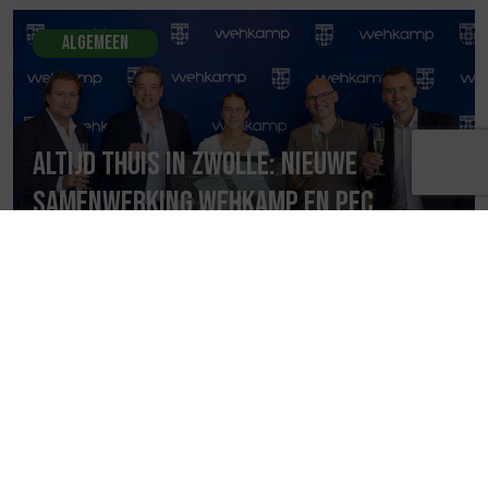
Algemeen
Altijd thuis in Zwolle: nieuwe
samenwerking Wehkamp en PEC
Zwolle