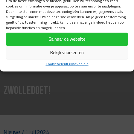
Om de beste ervaringen te bieden, gebruiken wij technologieën zoals
cookies om informatie over je apparaat op te slaan en/of te raadplegen.
Door in te stemmen met deze technologieën kunnen wij gegevens zoals
surfgedrag of unieke ID's op deze site verwerken. Als je geen toestemming
geeft of uw toestemming intrekt, kan dit een nadelige invloed hebben op
bepaalde functies en mogelijkheden.
Ga naar de website
Bekijk voorkeuren
Cookiebeleid
Privacybeleid
ZwolleDoet!
Nieuws
/ 1 juli 2024